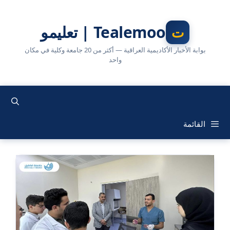
نتقل
لى
Tealemoo | تعليمو
لمحتوى
بوابة الأخبار الأكاديمية العراقية — أكثر من 20 جامعة وكلية في مكان
واحد
القائمة