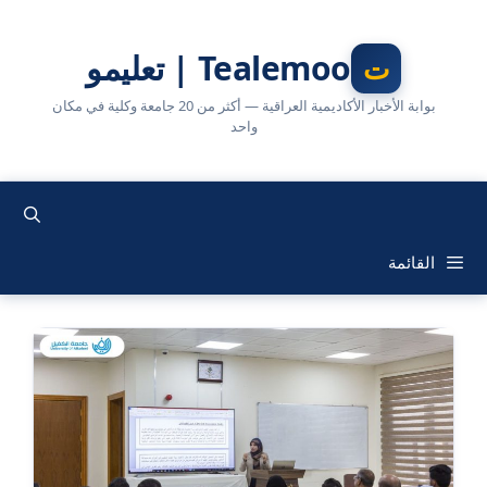
نتقل
لى
Tealemoo | تعليمو
لمحتوى
بوابة الأخبار الأكاديمية العراقية — أكثر من 20 جامعة وكلية في مكان
واحد
القائمة