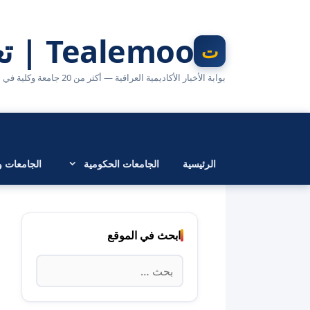
نتقل
لى
Tealemoo | تعليمو
لمحتوى
بوابة الأخبار الأكاديمية العراقية — أكثر من 20 جامعة وكلية في مكان واحد
الرئيسية
الجامعات الحكومية
الجامعات وا
ابحث في الموقع
البحث
عن: