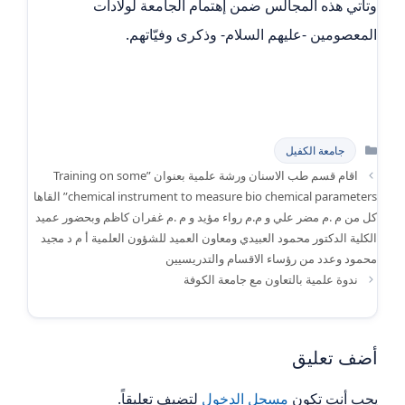
وتأتي هذه المجالس ضمن إهتمام الجامعة لولادات
المعصومين -عليهم السلام- وذكرى وفيّاتهم.
التصنيفات
جامعة الكفيل
اقام قسم طب الاسنان ورشة علمية بعنوان Training on some”
chemical instrument to measure bio chemical parameters” القاها
كل من م .م مضر علي و م.م رواء مؤيد و م .م غفران كاظم وبحضور عميد
الكلية الدكتور محمود العبيدي ومعاون العميد للشؤون العلمية أ م د مجيد
محمود وعدد من رؤساء الاقسام والتدريسيين
ندوة علمية بالتعاون مع جامعة الكوفة
أضف تعليق
يجب أنت تكون
مسجل الدخول
لتضيف تعليقاً.