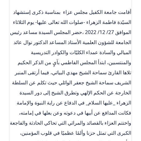
أقامت جامعة الكفيل مجلس عزاء بمناسبة ذكرى إستشهاد
السيّدة فاطمة الزهراء -صلوات الله تعالى عليها- يوم الثلاثاء
الموافق 27/ 12/ 2022 ،حضر المجلس السيدة مساعد رئيس
الجامعة للشؤون العلمية الأستاذ المساعد الدكتور نوال عائد
الميالي والسادة عمداء الكليّات والكوادر التدريسية
والمنتسبين، ابتدأ المجلس الفاطمي بآيٍ من الذكر الحكيم
تلاها القارئ سماحة الشيخ مهدي البياتي، فيما أرتقى المنبر
الشريف سماحة الشيخ جعفر الوائلي حيث تكلم عن السلطة
الخارجة عن الحكم الإلهي وتطرق الشيخ إلى دور السيدة
الزهراء _عليها السلام_ في الدفاع عن راية النبوة والإمامة
فكانت المدافع عن أبيها في دعوته وعن بعلها في إمامته،
واختتم العزاء بالقصائد والمراثي التي تحاكي الحادثة والفاجعة
الكبرى التي تمثل حزنا وألمًا عظميًا في قلوب المؤمنين،