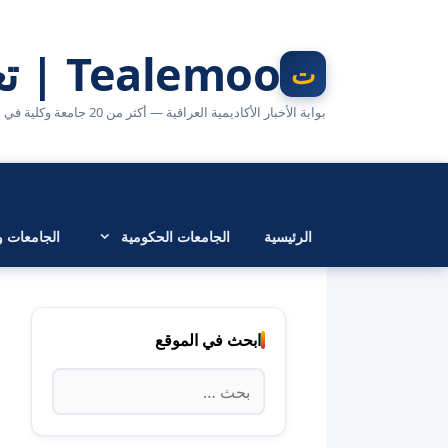
نتقل
لى
Tealemoo | تعليمو
لمحتوى
بوابة الأخبار الأكاديمية العراقية — أكثر من 20 جامعة وكلية في مكان واحد
الرئيسية
الجامعات الحكومية
الجامعات وا
ابحث في الموقع
البحث
عن: