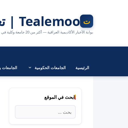
نتقل
لى
Tealemoo | تعليمو
لمحتوى
بوابة الأخبار الأكاديمية العراقية — أكثر من 20 جامعة وكلية في مكان واحد
الرئيسية
الجامعات الحكومية
الجامعات وا
ابحث في الموقع
البحث
عن: