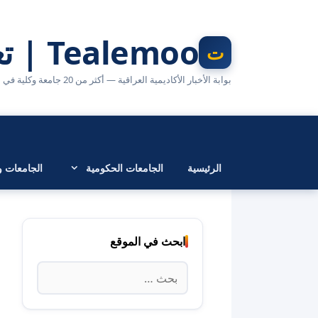
نتقل
لى
Tealemoo | تعليمو
لمحتوى
بوابة الأخبار الأكاديمية العراقية — أكثر من 20 جامعة وكلية في مكان واحد
الرئيسية
الجامعات الحكومية
الجامعات وا
ابحث في الموقع
البحث
عن: