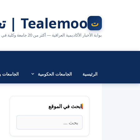
نتقل
لى
Tealemoo | تعليمو
لمحتوى
بوابة الأخبار الأكاديمية العراقية — أكثر من 20 جامعة وكلية في مكان واحد
الرئيسية
الجامعات الحكومية
الجامعات وا
ابحث في الموقع
البحث
عن: