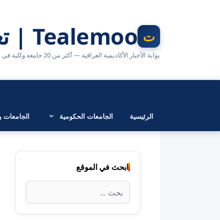
نتقل
لى
Tealemoo | تعليمو
لمحتوى
بوابة الأخبار الأكاديمية العراقية — أكثر من 20 جامعة وكلية في مكان واحد
الرئيسية
الجامعات الحكومية
الجامعات وا
ابحث في الموقع
البحث
عن: