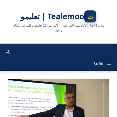
نتقل
لى
Tealemoo | تعليمو
لمحتوى
بوابة الأخبار الأكاديمية العراقية — أكثر من 20 جامعة وكلية في مكان
واحد
القائمة