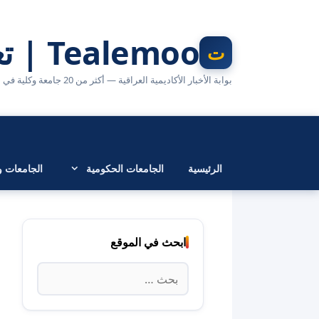
نتقل
لى
Tealemoo | تعليمو
لمحتوى
بوابة الأخبار الأكاديمية العراقية — أكثر من 20 جامعة وكلية في مكان واحد
الرئيسية
الجامعات الحكومية
الجامعات وا
ابحث في الموقع
البحث
عن: