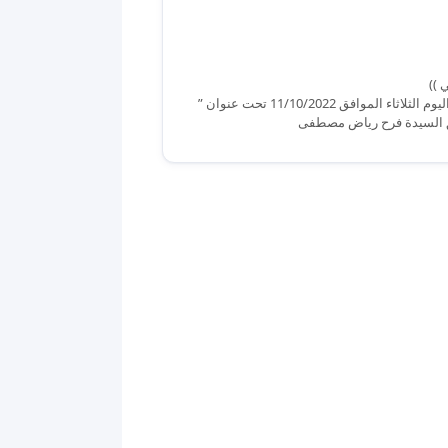
 ))
اقام مصرف RT وشركة يانا للخدمات التقنية ورشة عمل في كلية الهادي الجامعة اليوم الثلاثاء الموافق 11/10/2022 تحت عنوان ”
ويق السيدة فرح رياض مصطفى