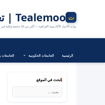
نتقل
لى
Tealemoo | تعليمو
لمحتوى
بوابة الأخبار الأكاديمية العراقية — أكثر من 20 جامعة وكلية في مكان واحد
الرئيسية
الجامعات الحكومية
الجامعات وا
ابحث في الموقع
البحث
عن: