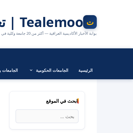
نتقل
لى
Tealemoo | تعليمو
لمحتوى
بوابة الأخبار الأكاديمية العراقية — أكثر من 20 جامعة وكلية في مكان واحد
الرئيسية
الجامعات الحكومية
الجامعات وا
ابحث في الموقع
البحث
عن: