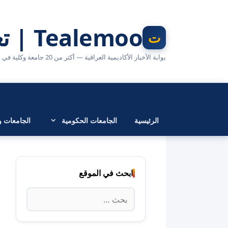
نتقل
لى
Tealemoo | تعليمو
لمحتوى
بوابة الأخبار الأكاديمية العراقية — أكثر من 20 جامعة وكلية في مكان واحد
الرئيسية
الجامعات الحكومية
الجامعات وا
ابحث في الموقع
البحث
عن: