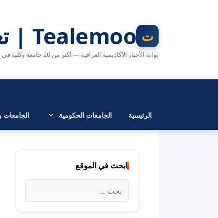
نتقل
لى
Tealemoo | تعليمو
لمحتوى
بوابة الأخبار الأكاديمية العراقية — أكثر من 20 جامعة وكلية في مكان واحد
الرئيسية
الجامعات الحكومية
الجامعات وا
ابحث في الموقع
البحث
عن: