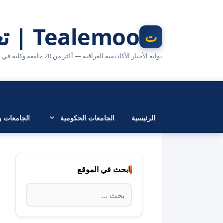
نتقل
لى
Tealemoo | تعليمو
لمحتوى
بوابة الأخبار الأكاديمية العراقية — أكثر من 20 جامعة وكلية في مكان واحد
الرئيسية
الجامعات الحكومية
الجامعات وا
ابحث في الموقع
البحث
عن: