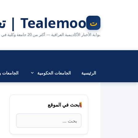
نتقل
لى
Tealemoo | تعليمو
لمحتوى
بوابة الأخبار الأكاديمية العراقية — أكثر من 20 جامعة وكلية في مكان واحد
الرئيسية
الجامعات الحكومية
الجامعات وا
ابحث في الموقع
البحث
عن: