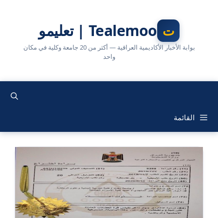
نتقل
لى
Tealemoo | تعليمو
لمحتوى
بوابة الأخبار الأكاديمية العراقية — أكثر من 20 جامعة وكلية في مكان
واحد
القائمة