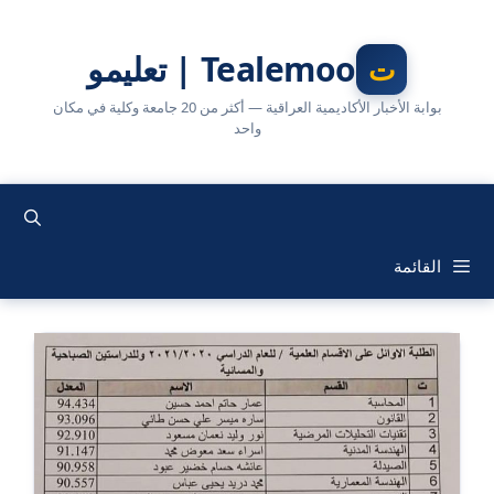
نتقل
لى
Tealemoo | تعليمو
لمحتوى
بوابة الأخبار الأكاديمية العراقية — أكثر من 20 جامعة وكلية في مكان
واحد
القائمة