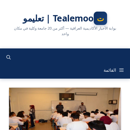
نتقل
لى
Tealemoo | تعليمو
لمحتوى
بوابة الأخبار الأكاديمية العراقية — أكثر من 20 جامعة وكلية في مكان
واحد
القائمة