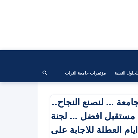
لحلول التقنية
مؤتمرات جامعة التراث
جامعة … لنصنع النجاح..
ق مستقبل افضل … لجنة
يام العطلة للاجابة على