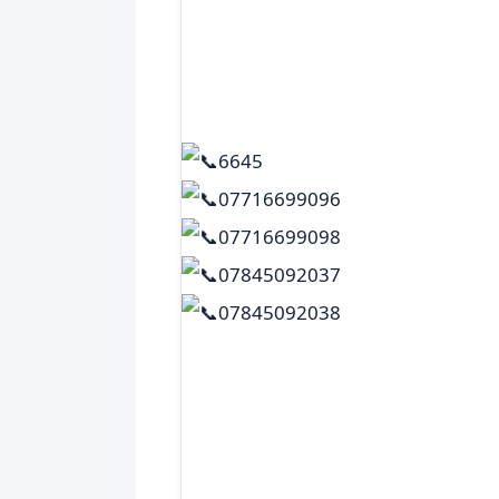
6645
07716699096
07716699098
07845092037
07845092038