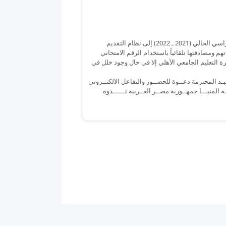
أعزاؤنا الطلبة تنويه هام.. تم رفع بيانات الطلبة من خريجي الدور الثاني للعام الدراسي الحالي (2021 ـ 2022) إلى نظام التقديم
هم ومصادقتها تلقائياً باستخدام الرقم الامتحاني
رة التعليم الجامعي الأهلي إلا في حال وجود خلل في
عبـد المحترمة دعــوة للحضــور والتفاعل الالكتــروني
ة المنيـــا جمهــورية مصــر العــربية نــــــدوة