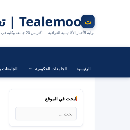
نتقل
لى
Tealemoo | تعليمو
لمحتوى
بوابة الأخبار الأكاديمية العراقية — أكثر من 20 جامعة وكلية في مكان واحد
الرئيسية
الجامعات الحكومية
الجامعات وا
ابحث في الموقع
البحث
عن: