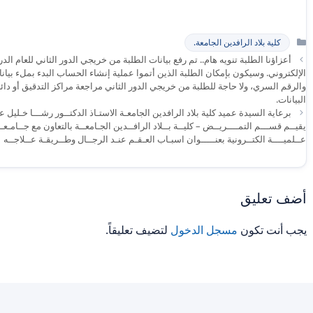
التصنيفات
كلية بلاد الرافدين الجامعة.
الإلكتروني. وسيكون بإمكان الطلبة الذين أتموا عملية إنشاء الحساب البدء بملء بيانات
والرقم السري، ولا حاجة للطلبة من خريجي الدور الثاني مراجعة مراكز التدقيق أو دائ
البيانات.
برعاية السيدة عميد كلية بلاد الرافدين الجامعـة الاستـاذ الدكتــور رشـــا خـليل 
يقيــم قســـم التمــــريــض – كليــة بــلاد الرافــدين الجـامعــة بالتعاون مع جــامـعــ
عــلميــــة الكتــرونية بعنـــــوان اسبـاب العـقـم عنـد الرجــال وطــريقـة عــلاجــه
أضف تعليق
يجب أنت تكون
مسجل الدخول
لتضيف تعليقاً.