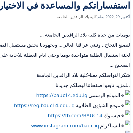
استفساراتكم والمساعدة في الاختيار
أكتوبر 29, 2022
بقلم
كلية بلاد الرافدين الجامعة
يوميات من حياة كلية بلاد الرافدين الجامعة …
لنصنع النجاح.. ونبني عراقنا الغالي… وبجهودنا نحقق مستقبل اف
لجنة استقبال الطلبة متواجدة يوميا وحتى ايام العطلة للاجابة عل
الصحيح …
شكرا لتواصلكم معنا-كلية بلاد الرافدين الجامعة
.للمزيد تابعوا صفحاتنا ليصلكم جديدنا
الموقع الرسمي
https://bauc14.edu.iq
موقع الشؤون الطلابية
https://reg.bauc14.edu.iq
فيسبوك
https://fb.com/BAUC14
انستاكرام
www.instagram.com/bauc.iq