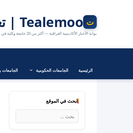
نتقل
لى
Tealemoo | تعليمو
لمحتوى
بوابة الأخبار الأكاديمية العراقية — أكثر من 20 جامعة وكلية في مكان واحد
الرئيسية
الجامعات الحكومية
الجامعات وا
ابحث في الموقع
البحث
عن: