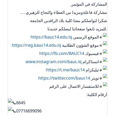
المشاركة في المؤتمر.
مشاركة فاعلةومزيدا من العطاء والنجاح للزهيري . ..
شكرا لتواصلكم معنا-كلية بلاد الرافدين الجامعة
.للمزيد تابعوا صفحاتنا ليصلكم جديدنا
الموقع الرسمي
https://bauc14.edu.iq
موقع الشؤون الطلابية
https://reg.bauc14.edu.iq
فيسبوك
https://fb.com/BAUC14
انستاكرام
www.instagram.com/bauc.iq
تيليكرام ‏
https://t.me/bauc14
تويتر
https://twitter.com/bauc14
للاستفسار الاتصال على الرقم
ارقام الكلية:
6645
07716699096