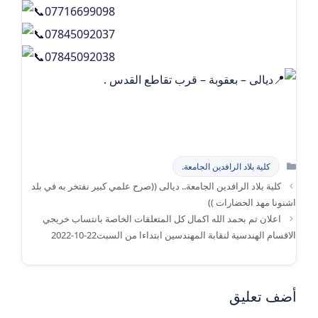
07716699098
07845092037
07845092038
ديالى – بعقوبة – قرب تقاطع القدس .
التصنيفات
كلية بلاد الرافدين الجامعة.
كلية بلاد الرافدين الجامعة.. ديالى ((صرح علمي كبير نفتخر به في بلد
اشنونا مهد الحضارات ))
اعلان تم بحمد الله اكمال كل المتعلقات الخاصة بانتساب خريجي
الاقسام الهندسية لنقابة المهندسين ابتداءا من السبت22-10-2022
أضف تعليق