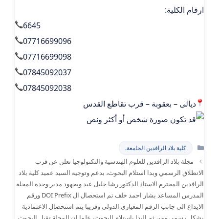
ارقام الكلية:
6645
07716699096
07716699098
07845092037
07845092038
ديالى – بعقوبة – قرب تقاطع القدس
التصنيفات
كلية بلاد الرافدين الجامعة.
مجلة بلاد الرافدين للعلوم الهندسية والتكنولوجيا تعلن عن قرب
الانطلاق الرسمي وبدا استلام البحوث، بدعم وتوجيه السيد عميد كلية بلاد
الرافدين المحترم الاستاذ الدكتور رشا خليل عبد وبجهود مدير وحدة المجلة
المدرس المساعد بشار احمد خلف تم استحصال ال DOI Prefix ورقم
الايداع الى جانب الرقم المعياري الدولي وقريبا يتم استحصال الاعتمادية
بشكل رسمي ومن ثم البدا باستلام البحوث، علما ان المجلة تقبل البحوث