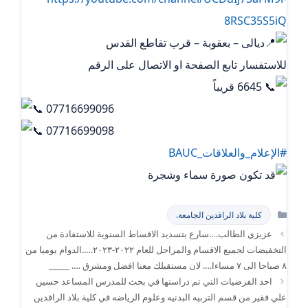
8RSC35S5iQ
ديالى – بعقوبة – قرب تقاطع القدس
للاستفسار تابع الصفحة او الاتصال على الرقم
6645 قريباً
07716699096
07716699098
#الإعلام_والعلاقات_BAUC
التصنيفات
كلية بلاد الرافدين الجامعة.
عزيزي الطالب….سارع بتسديد الاقساط السنوية للاستفادة من
التخفيضات لجميع الاقسام والمراحل للعام ٢٠٢٢-٢٠٢٣…..الدوام يوميا من
٨ صباحا الى ٧ مساءا…. لان مستقبلك معنا افضل ومشرق …. _____
احد الفرضيات التي تم دراستها في بحث للمدرس المساعد حسين
علي فقير من قسم التربيه البدنيه وعلوم الرياضه في كلية بلاد الرافدين