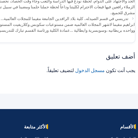
الجد والاجتهاد على الدوام، لحظة نودع فيها الدراسة والتعب وجاء وقت الحصاد، نحصد
الزملاء رافعين فيها قبعات الاحترام لكليتنا وداعاً لحظة حملنا حلمنا ومضينا في سبيل 
مشرق للجميع..
تدريسي في قسم الصيدله.. كلية بلاد الرافدين الجامعة مقيما للمجلات العالمية…
ابراهيم مقيما لاشهر المجلات العالميه ضمن مستوعبات سكوبس وكلاريفيت المستوى 
وواحده بريطانيه ،وسويسرية وايطالية …عمادة الكلية ورئاسة القسم تبارك للتدريسي هذا
أضف تعليق
يجب أنت تكون
مسجل الدخول
لتضيف تعليقاً.
الأقسام
الأكثر متابعة