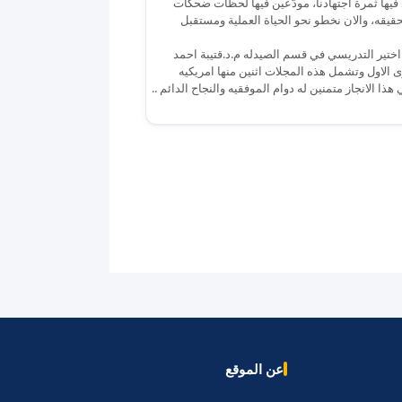
 فيها ثمرة اجتهادنا، مودّعين فيها لحظات ضحكات
تحقيقه، والان نخطو نحو الحياة العملية ومستقبل
 اختير التدريسي في قسم الصيدله م.د.قتيبة احمد
الاول وتشمل هذه المجلات اثنين منها امريكيه
 الانجاز متمنين له دوام الموفقيه والنجاح الدائم ..
عن الموقع