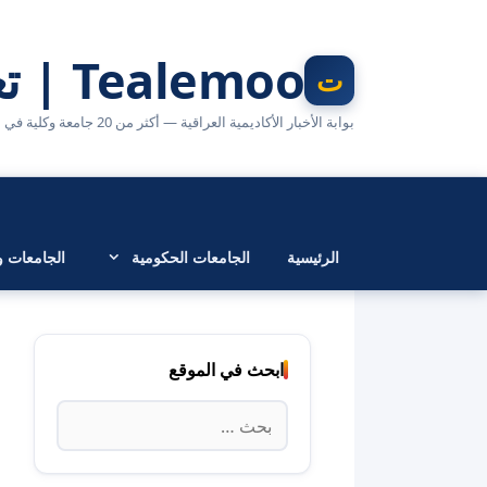
نتقل
لى
Tealemoo | تعليمو
لمحتوى
بوابة الأخبار الأكاديمية العراقية — أكثر من 20 جامعة وكلية في مكان واحد
الرئيسية
الجامعات الحكومية
الجامعات وا
ابحث في الموقع
البحث
عن: