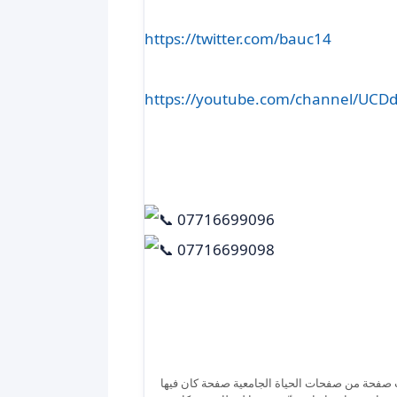
https://twitter.com/bauc14
https://youtube.com/channel/UCD
07716699096
07716699098
ة ٢٠٢١-٢٠٢٢… طلبتنا الخريجين انطوت صفحة من صفحات الحياة الجامعية صفحة كان فيها