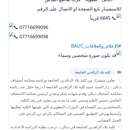
للاستفسار تابع الصفحة او الاتصال على الرقم
6645 قريباً
07716699096
07716699098
#الإعلام_والعلاقات_BAUC
التصنيفات
كلية بلاد الرافدين الجامعة.
تعاون مشترك بين كلية بلاد الرافدين الجامعة ورئاسة محكمة أستئناف
ديالى .. زار السيد عميد كلية بلاد الرافدين الجامعة أ.د.رشا خليل عبد رئاسة
محكمة أستئناف ديالى وقدم شهادة شكر وتقدير لرئيس محكمة الأستئناف
القاضي حسين كاظم وسمي على ما يبديه من تعاون في رفد الكلية
بالمحاضرين من القضاة في الدورات التطويريه التي تقيمها الكليه لطلبتها
وأستيعابهم في التطبيق الصيفي في المحاكم بالرغم من الزخم على
العمل القضائي..
كلية بلاد الرافدين الجامعة في ديالى… ترحب بطلبة الدراسة الاعدادية