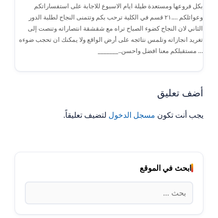
بكل فروعها ومستعدة طيلة ايام الاسبوع للاجابة على استفساراتكم
وعوائلكم ….٢١ قسم في الكلية ترحب بكم وتتمنى النجاح لطلبة الدور
الثاني لان النجاح كضوء الصباح تراه مع شقشقة انتصاراته وتنصت إلى
تغريد انجازاته وتلمس نتائجه على أرض الواقع ولا يمكنك ان تحجب ضوءه
… مستقبلكم معنا افضل واحسن.._______
أضف تعليق
يجب أنت تكون
مسجل الدخول
لتضيف تعليقاً.
ابحث في الموقع
البحث
عن: