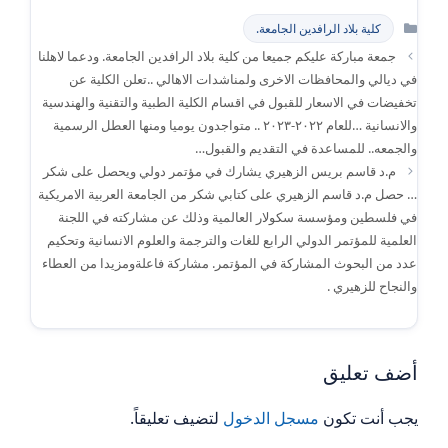
التصنيفات
كلية بلاد الرافدين الجامعة.
جمعة مباركة عليكم جميعا من كلية بلاد الرافدين الجامعة. ودعما لاهلنا
في ديالي والمحافظات الاخرى ولمناشدات الاهالي ..تعلن الكلية عن
تخفيضات في الاسعار للقبول في اقسام الكلية الطبية والتقنية والهندسية
والانسانية …للعام ٢٠٢٢-٢٠٢٣ .. متواجدون يوميا ومنها العطل الرسمية
والجمعه.. للمساعدة في التقديم والقبول…
م.د قاسم بريس الزهيري يشارك في مؤتمر دولي ويحصل على شكر
… حصل م.د قاسم الزهيري على كتابي شكر من الجامعة العربية الامريكية
في فلسطين ومؤسسة سكولار العالمية وذلك عن مشاركته في اللجنة
العلمية للمؤتمر الدولي الرابع للغات والترجمة والعلوم الانسانية وتحكيم
عدد من البحوث المشاركة في المؤتمر. مشاركة فاعلةومزيدا من العطاء
والنجاح للزهيري .
أضف تعليق
يجب أنت تكون
مسجل الدخول
لتضيف تعليقاً.