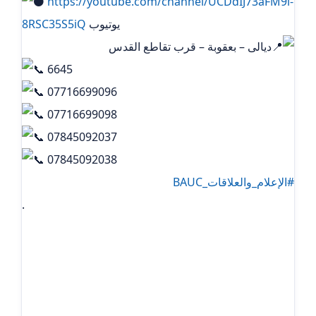
https://youtube.com/channel/UCDdIJ73aFM9i-
يوتيوب
8RSC35S5iQ
ديالى – بعقوبة – قرب تقاطع القدس
6645
07716699096
07716699098
07845092037
07845092038
#الإعلام_والعلاقات_BAUC
.