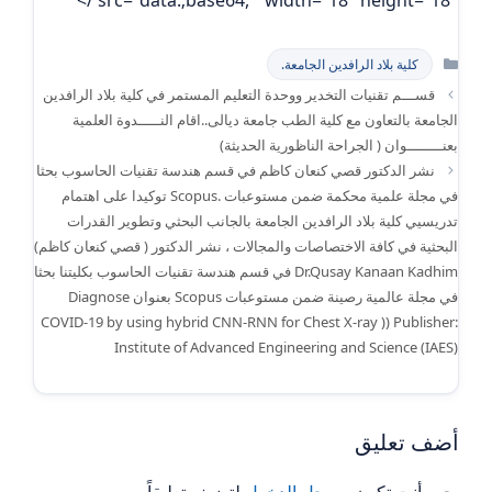
التصنيفات
كلية بلاد الرافدين الجامعة.
قســـم تقنيات التخدير ووحدة التعليم المستمر في كلية بلاد الرافدين
الجامعة بالتعاون مع كلية الطب جامعة ديالى..اقام النـــــدوة العلمية
بعنــــــــوان ( الجراحة الناظورية الحديثة)
نشر الدكتور قصي كنعان كاظم في قسم هندسة تقنيات الحاسوب بحثا
في مجلة علمية محكمة ضمن مستوعبات .Scopus توكيدا على اهتمام
تدريسيي كلية بلاد الرافدين الجامعة بالجانب البحثي وتطوير القدرات
البحثية في كافة الاختصاصات والمجالات ، نشر الدكتور ( قصي كنعان كاظم)
Dr.Qusay Kanaan Kadhim في قسم هندسة تقنيات الحاسوب بكليتنا بحثا
في مجلة عالمية رصينة ضمن مستوعبات Scopus بعنوان Diagnose
COVID-19 by using hybrid CNN-RNN for Chest X-ray )) Publisher:
Institute of Advanced Engineering and Science (IAES)
أضف تعليق
يجب أنت تكون
مسجل الدخول
لتضيف تعليقاً.