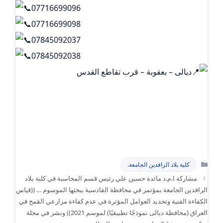
07716699096
07716699098
07845092037
07845092038
ديالى – بعقوبة – قرب تقاطع القدس
التصنيفات
كلية بلاد الرافدين الجامعة.
مشاركة ا.م.د مائدة حسين علي رئيس قسم المحاسبة في كلية بلاد
الرافدين الجامعة بمؤتمر في محافظة القادسية ببحثها الموسوم … ((قياس
الكفاءة الفنية وتحديد العوامل المؤثرة في عدم كفاءة مزارعي القمح في
العراق (محافظة ديالى نموذجًا تطبيقيًا) لموسم 2021)) ونشر في مجلة