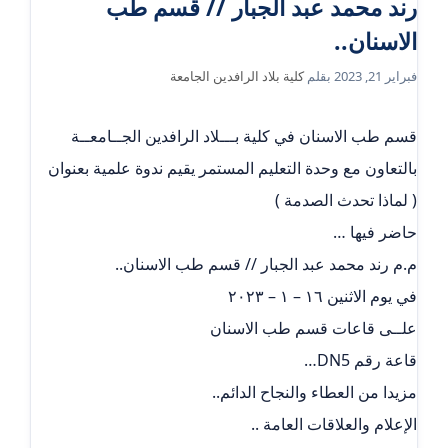
رند محمد عبد الجبار // قسم طب
الاسنان..
فبراير 21, 2023
بقلم
كلية بلاد الرافدين الجامعة
قسم طب الاسنان في كلية بـــلاد الرافدين الجــامعــة
بالتعاون مع وحدة التعليم المستمر يقيم ندوة علمية بعنوان
( لماذا تحدث الصدمة )
حاضر فيها …
م.م رند محمد عبد الجبار // قسم طب الاسنان..
في يوم الاثنين ١٦ – ١ – ٢٠٢٣
علــى قاعات قسم طب الاسنان
قاعة رقم DN5…
مزيدا من العطاء والنجاح الدائم..
الإعلام والعلاقات العامة ..