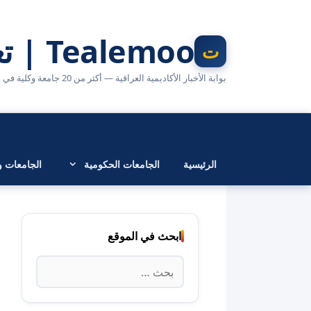
نتقل
لى
Tealemoo | تعليمو
لمحتوى
بوابة الأخبار الأكاديمية العراقية — أكثر من 20 جامعة وكلية في مكان واحد
الرئيسية
الجامعات الحكومية
الجامعات وا
ابحث في الموقع
البحث
عن: