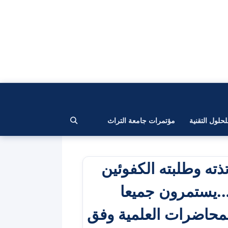
لحلول التقنية
مؤتمرات جامعة التراث
ذته وطلبته الكفوئين
….يستمرون جميعا
لمحاضرات العلمية وفق