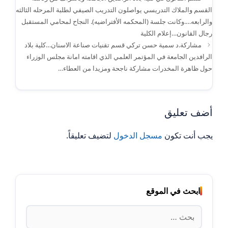
القسم والملاك التدريسي يواصلون التدريب الصيفي لطلبة المرحله الثالثه
والرابعه….وكانت جلسة (المحكمه الأفتراضيه). النجاح لمحامي المستقبل
رجال القانون…إعلام الكلية
مشاركة.د سمية حسن تركي قسم تقنيات صناعة الاسنان…كلية بلاد
الرافدين الجامعة في المؤتمر العلمي الذي اقامته امانة مجلس الوزراء
حول ظاهرة المخدرات مشاركة ناجحة ومزيدا من العطاء…
أضف تعليق
يجب أنت تكون
مسجل الدخول
لتضيف تعليقاً.
ابحث في الموقع
البحث
عن: