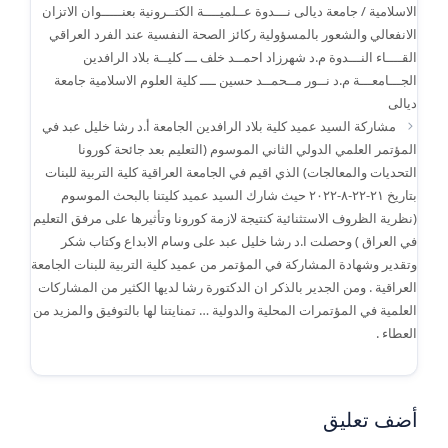
الاسلامية / جامعة ديالى نـــدوة عــلميــــة الكتــرونية بعنـــــوان الاتزان
الانفعالي والشعور بالمسؤولية ركائز الصحة النفسية عند الفرد العراقي
القــــاء النـــدوة م.د شهرزاد احمــد خلف ـــ كليــة بلاد الرافدين
الجـــامعـــة م.د نــور مــحمــد حسين ــــ كلية العلوم الاسلامية جامعة
ديالى
مشاركة السيد عميد كلية بلاد الرافدين الجامعة أ.د رشا خليل عبد في
المؤتمر العلمي الدولي الثاني الموسوم (التعليم بعد جائحة كورونا
التحديات والمعالجات) الذي اقيم في الجامعة العراقية كلية التربية للبنات
بتاريخ ٢١-٢٢-٨-٢٠٢٢ حيث شارك السيد عميد كليتنا بالبحث الموسوم
(نظرية الظروف الاستثنائية كنتيجة لازمة كورونا وتأثيرها على مرفق التعليم
في العراق ) وحصلت ا.د رشا خليل عبد على وسام الابداع وكتاب شكر
وتقدير وشهادة المشاركة في المؤتمر من عميد كلية التربية للبنات الجامعة
العراقية . ومن الجدير بالذكر ان الدكتورة رشا لديها الكثير من المشاركات
العلمية في المؤتمرات المحلية والدولية … تمنايتنا لها بالتوفيق والمزيد من
العطاء .
أضف تعليق