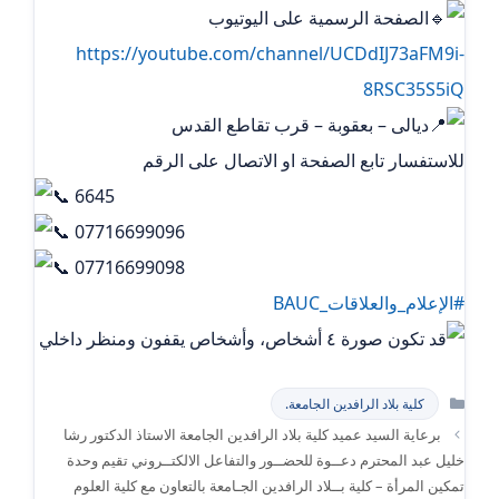
الصفحة الرسمية على اليوتيوب
https://youtube.com/channel/UCDdIJ73aFM9i-
8RSC35S5iQ
ديالى – بعقوبة – قرب تقاطع القدس
للاستفسار تابع الصفحة او الاتصال على الرقم
6645
07716699096
07716699098
#الإعلام_والعلاقات_BAUC
التصنيفات
كلية بلاد الرافدين الجامعة.
برعاية السيد عميد كلية بلاد الرافدين الجامعة الاستاذ الدكتور رشا
خليل عبد المحترم دعــوة للحضــور والتفاعل الالكتــروني تقيم وحدة
تمكين المرأة – كلية بــلاد الرافدين الجـامعة بالتعاون مع كلية العلوم