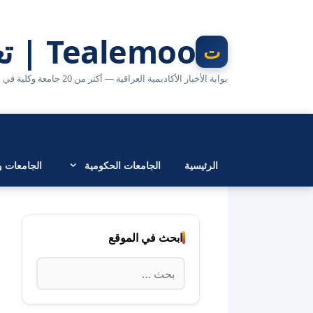
نتقل
لى
Tealemoo | تعليمو
لمحتوى
بوابة الأخبار الأكاديمية العراقية — أكثر من 20 جامعة وكلية في مكان واحد
الرئيسية
الجامعات الحكومية
الجامعات وا
ابحث في الموقع
البحث
عن: