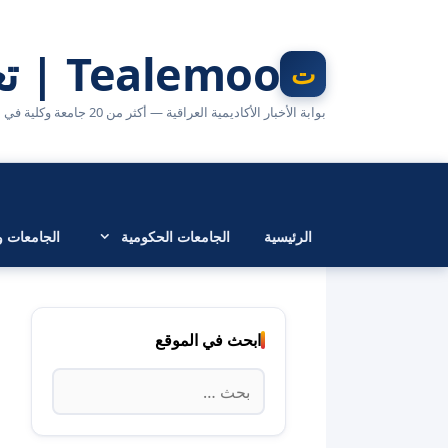
نتقل
لى
Tealemoo | تعليمو
لمحتوى
بوابة الأخبار الأكاديمية العراقية — أكثر من 20 جامعة وكلية في مكان واحد
الرئيسية
الجامعات الحكومية
الجامعات وا
ابحث في الموقع
البحث
عن: