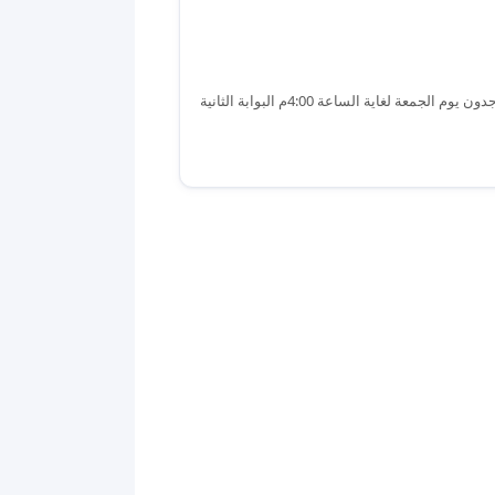
الجمعة – اخر فرصة للتقديم راجع الكلية لإكمال هذه الخطوة لجنة الاستقبال متواجدون يوم الجمعة لغاية الساعة 4:00م البوابة الثانية