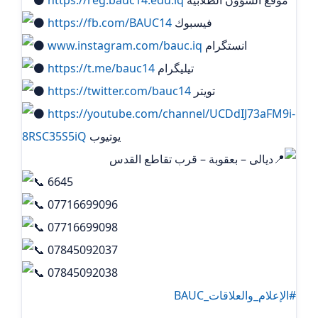
فيسبوك
https://fb.com/BAUC14
انستگرام
www.instagram.com/bauc.iq
تيليگرام
https://t.me/bauc14
تويتر
https://twitter.com/bauc14
https://youtube.com/channel/UCDdIJ73aFM9i-
يوتيوب
8RSC35S5iQ
ديالى – بعقوبة – قرب تقاطع القدس
6645
07716699096
07716699098
07845092037
07845092038
#الإعلام_والعلاقات_BAUC
.