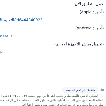
حمل التطبيق الان:
(أجهزة Apple)
https://apps.apple.com/us/app/التعليم-الاهلي/id6444340923
(أجهزة Android)
details…
(تحميل مباشر للأجهزة الاخرى)
pk
التصنيفات
كلية بلاد الرافدين الجامعة.
الخطوة الاخيرة :ا
للطلبة المتقدمين على الكليات الأهلية والتي ستظهر للطالب تسلسله في كل قسم قام 
خياراته وبما يحسّن من فرصة قبوله في قسم معين ضمن اختياراته.