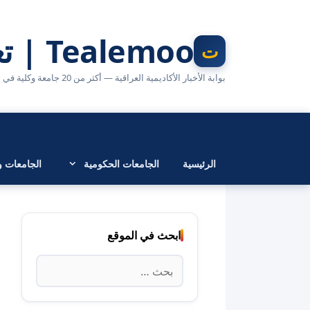
نتقل
لى
Tealemoo | تعليمو
لمحتوى
بوابة الأخبار الأكاديمية العراقية — أكثر من 20 جامعة وكلية في مكان واحد
الرئيسية
الجامعات الحكومية
الجامعات وا
ابحث في الموقع
البحث
عن: