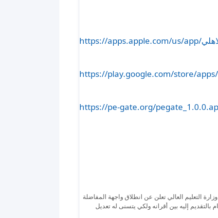
https://play.google.com/store/apps/
https://pe-gate.org/pegate_1.0.0.a
لمفاضلة والتثبيت ابتداءا من يوم السبت ١٩/ ١١/ ٢٠٢٢ #هام | وزارة التعليم العالي تعلن عن انطلاق واجهة المفاضلة
بالتقديم إليه بين أقرانه ولكي يتسنى له تعديل