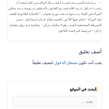
بـرعــاية السيــــدة عميــد كـلية بـــلاد الرافــدين الجــامعـة أ.د
رشــــا خــليل عـــبد اقام قســـم القانون بالتــعاون مـــع وحــــدة تمكين
المرأة في كليتنا نــــــدوة حــضــــورية بعنوان : ” الحماية القانونية للعنف
ضد المرأة ” حاضر فيها كلاً من: العميد صلاح عدنان اسماعيل – مدير
الشرطة المجتمعية الست زهراء سلمان تركي – محامية م.م. رؤى سلمان
تركي – تدريسية في قسم القانون
أضف تعليق
يجب أنت تكون
مسجل الدخول
لتضيف تعليقاً.
ابحث في الموقع
البحث
عن: