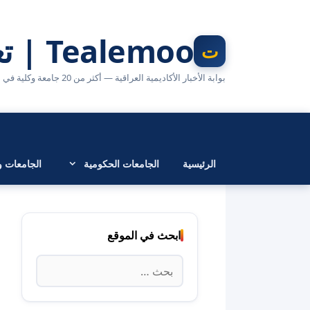
نتقل
لى
Tealemoo | تعليمو
لمحتوى
بوابة الأخبار الأكاديمية العراقية — أكثر من 20 جامعة وكلية في مكان واحد
الرئيسية
الجامعات الحكومية
الجامعات وا
ابحث في الموقع
البحث
عن: