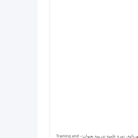
أقــيـمت في كلية بـــلاد الرافدين الجــامعــة / قســـم هندسة تقنيات القدرة الكهربائية.. دورة علمية تدريبية بعنوان:– Training and