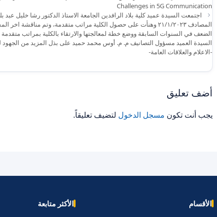
Challenges in 5G Communication
اجتمعت السيدة عميد كلية بلاد الرافدين الجامعة الاستاذ الدكتور رشا خليل عبد بل
المصادف ٢١/١/٢٠٢٣ وهنأت على حصول الكلية مراتب متقدمة، وتم مناقشة
الضعف في السنوات السابقة ووضع خطة لمعالجتها والارتقاء بالكلية بمراتب متقدمة ف
السيدة العميد مسؤول التصانيف م. م. أوس محمد حميد على بذل المزيد من الجهود لرفع
-الاعلام والعلاقات العامة-
أضف تعليق
يجب أنت تكون
مسجل الدخول
لتضيف تعليقاً.
الأقسام
الأكثر متابعة