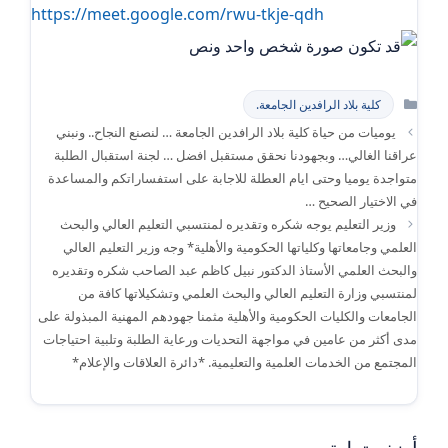
https://meet.google.com/rwu-tkje-qdh
التصنيفات
كلية بلاد الرافدين الجامعة.
يوميات من حياة كلية بلاد الرافدين الجامعة … لنصنع النجاح.. ونبني
عراقنا الغالي… وبجهودنا نحقق مستقبل افضل … لجنة استقبال الطلبة
متواجدة يوميا وحتى ايام العطلة للاجابة على استفساراتكم والمساعدة
في الاختيار الصحيح …
وزير التعليم يوجه شكره وتقديره لمنتسبي التعليم العالي والبحث
العلمي وجامعاتها وكلياتها الحكومية والأهلية* وجه وزير التعليم العالي
والبحث العلمي الأستاذ الدكتور نبيل كاظم عبد الصاحب شكره وتقديره
لمنتسبي وزارة التعليم العالي والبحث العلمي وتشكيلاتها كافة من
الجامعات والكليات الحكومية والأهلية مثمنا جهودهم المهنية المبذولة على
مدى أكثر من عامين في مواجهة التحديات ورعاية الطلبة وتلبية احتياجات
المجتمع من الخدمات العلمية والتعليمية. *دائرة العلاقات والإعلام*