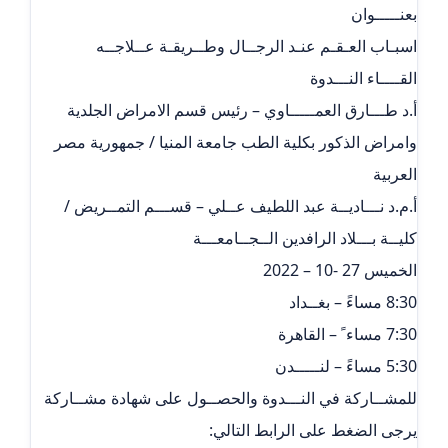
بعنـــــوان
اسبـاب العـقـم عنـد الرجــال وطــريقـة عــلاجــه
القــــاء النـــدوة
أ.د طـــارق العمـــــاوي – رئيس قسم الامراض الجلدية
وامراض الذكور بكلية الطب جامعة المنيا / جمهورية مصر
العربية
أ.م.د نـــاديــة عبد اللطيف عــلي – قســـم التمــريض /
كليــة بـــلاد الرافدين الــجــامعـــة
الخميس 27 -10 – 2022
8:30 مساءً – بغــداد
7:30 مساء ً – القاهرة
5:30 مساءً – لنـــــدن
للمشــاركة في النـــدوة والحصــول على شهادة مشــاركة
يرجى الضغط على الرابط التالي: