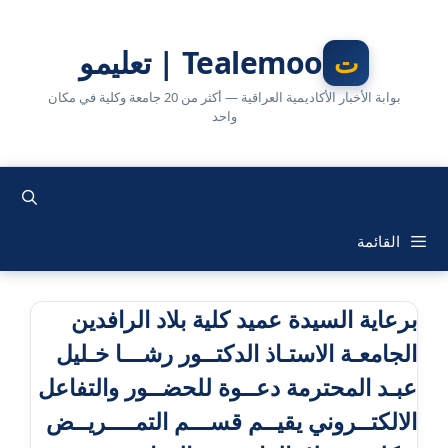
نتقل
لى
Tealemoo | تعليمو
لمحتوى
بوابة الأخبار الأكاديمية العراقية — أكثر من 20 جامعة وكلية في مكان
واحد
القائمة
برعاية السيدة عميد كلية بلاد الرافدين
الجامعـة الاستـاذ الدكتــور رشـــا خـليل
عبـد المحترمة دعــوة للحضــور والتفاعل
الالكتــروني يقيــم قســـم التمــــريــض