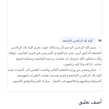
التصنيفات
كلية بلاد الرافدين الجامعة.
بسم الله الرحمن الرحيم (أن وعدالله حق)…تعزي كلية بلاد الرافدين
الجامعة الدكتور أيمن نجم عبدالعبيدي التدريسي في قسم القانون…لوفاة
والده سائلين الله عزوجل ان يتغمده برحمته الواسعه ويسكنه فسيح
جناته…انا لله وانا اليه راجعون..
شكر وتقدير من وزارة التعليم العالي والبحث العلمي الى السيدة عميد
كلية بلاد الرافدين الجامعة و قسم هندسة تقنيات الطيران لجهودهم
المبذولة وتفانيهم واخلاصهم في العمل …مبارك لكم وبالتوفيق للجميع ..
أضف تعليق