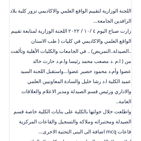
اللجنة الوزارية لتقييم الواقع العلمي والاكاديمي تزور كلية بلاد
الرافدين الجامعة…
زارت صباح اليوم ٤ /١٠ / ٢٠٢٢ اللجنة الوزارية لمتابعة تقييم
الواقع العلمي والاكاديمي في كليات ( طب الاسنان
..الصيدلة..التمريض) .. في الجامعات والكليات الأهلية وتألفت
من ( ا.م .د مصعب محمد رئيسا وا.م.د حارث خالد
عضوا وأم.د محمود خضير عضوا…واستقبل اللجنة السيد
عميد الكلية ا.د رشا خليل والسادة المعاونيين العلمي
والاداري ورئيس قسم الصيدلة ومدير الاعلام والعلاقات
العامة..
واطلعت خلال جولتها بالكلية على بنايات الكلية خاصة قسم
الصيدلة ومختبراته وملاكه والتسجيل والقاعات المركزية
قاعات mcq اضافة الى البنى التحتية الاخرى…