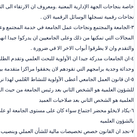
خاصة بنجاحات الجهة الإدارية المعنية .ومعروف ان الارتقاء الى ال
نجاحات رقمية تسجلها الوسائل الرقمية الان .
٣-الجامعة والمجتمع ونجاحات عمل الجامعة في خدمة المجتمع وع
المجالات التي تمكنها من ذلك وعلى الجامعيين ان يدركوا جيدا ان
والتقدم وان لا يطرقوا أبواب الاخر الا في ضرورة .
٤-ان الجامعات مدركة جيدا ان الأولوية للبحث العلمي وتقدم الط
وحداثة وجدية برامجهم التي تقودهم لان يحققوا مراكزا متقدمة بين
٥-ان قانون العمل الجامعي أعطى الأولوية للنشاط العُلمي لهذا ن
للشؤون العلمية هو الشخص الثاني بعد رئيس الجامعة من حيث ال
العلمية هو الشخص الثاني بعد صلاحيات العميد
٦-يكاد لايخلو محضر اجتماع سواء كان على مستوى الجامعة او على
بالشؤون العلميه
٧-نجد ان القانون خصص تخصيصات مالية للشأن العملي وبنصيب مجزي مما يؤكد اهتمامه بهذا الجانب .