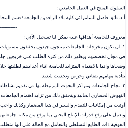
السلوك المنتج في العمل الجامعي :
أ.د.فائق فاضل السامرائي كلية بلاد الرافدين الجامعة /قسم المحا
———-
معروف للجامعة أهدافها عليه يمكن لنا تسجيل الآتي :
١- ان تكون مخرجات الجامعات منتجون جيدون يحققون مستويات مت
في مجال تخصصهم ويظهر ذلك من كثرة الطلب على خريجين جامعة 
وضحاها وانما بالاهتمام المتزايد للجامعة اثناء أعدادهم لطلبتها خل
بتأدية مهامهم بتفاني وحرص وتحديث شديد .
٢- نجاح الجامعات ومراكز البحوث المرتبطة بها في تقديم نشاطا
النهوض الحضاري الحالية ويتحقق ذلك من تزايد اهتمام الجامعات ب
أوتيت من إمكانيات للتقدم والسير في هذا المضمار وكذلك واجب ال
وتعمل على رفع قدرات الإنتاج البحثي بما يرفع من مكانة جامعاتهم
الفوقية ذات الطابع التسلطي والتعامل مع الحالة على انها متط