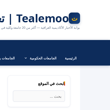
نتقل
لى
Tealemoo | تعليمو
لمحتوى
بوابة الأخبار الأكاديمية العراقية — أكثر من 20 جامعة وكلية في مكان واحد
الرئيسية
الجامعات الحكومية
الجامعات وا
ابحث في الموقع
البحث
عن: