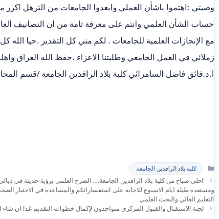
وصيتي :اهتموا باشأن العملي وابعدوا الجامعات من الترهل اكرر من
حساب الشأن العلمي وانتم على معرفة تامة من ان التصانيف العالم
مع الإنجازات العلمية للجامعات . لكم مني كل التقدير .حيا الله كل ا
زملائي في العمل الجامعي وطلبتنا الاعزاء .حفظ الله العراق واهله
ا.د.فائق فاضل السامرائي كلية بلاد الرافدين الجامعة /قسم المحا
التصنيفات
كلية بلاد الرافدين الجامعة.
احلى صباح من كلية بلاد الرافدين الجامعة…. الصرح العلمي برؤية حديثة في ديال
ومستعدة طيلة ايام الاسبوع للاجابة على استفساراتكم والمساعدة في الاختيار الصح
التعليم العالي والبحث العلمي
لجنة الاستقبال والقبول المركزي متواجدون لإكمال خطوات التقديم غدا ان شاء الله الجمعـــة م