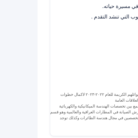
في مسيرة حياته.
وب التي تنشد التقدم .
كلية بلاد الرافدين الجامعة.. ديالى….تواصل لجنة القبول استقبال الطلبة الجدد وعوائلهم الكريمة للعام ٢٠٢٢-٢٠٢٣ لاكمال خطوات
علاقات العامة
ع بين تخصصات الهندسة الميكانيكية والكهربائية
ش الصيانة في المطارات العراقية والعالمية وهو قسم
 متخصصين في مجال هندسة الطائرات وكذلك توجد