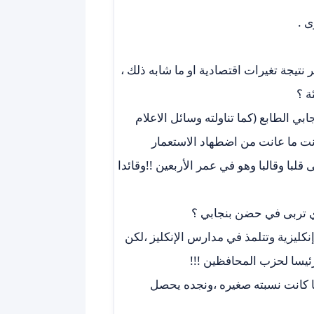
 .
 نتيجة تغيرات اقتصادية او ما شابه ذلك ،
ة ؟
بي الطابع (كما تناولته وسائل الاعلام
عانت ما عانت من اضطهاد الاستعمار
قلبا وقالبا وهو في عمر الأربعين !!وقائدا
 تربى في حضن بنجابي ؟
كليزية وتتلمذ في مدارس الإنكليز ،لكن
رئيسا لحزب المحافظين !!!
ا كانت نسبته صغيره ،ونجده يحصل