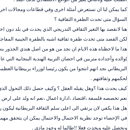
كما يمكن لنا ان نستعرض أمثلة اخرى وفي قطاعات ومجالات اخرى
السؤال متى تحدث الطفرة الثقافية ؟
هنا لانقصد بها التغير الثقافي التدريجي الذي يحدث في بلد دون اخر
لكن القصد متى تحدث طفرة ثقافية اشبه بالطفرة الجينية المفاجئ
هذا ما لاحظناه هذه الايام ان نجد من هو من اصل هندي الجذور بنجا
)والده وأجداده متربين في احضان التربية الهندية البنجابية التي 
البريطاني نجد انهم انتجوا من يكون رئيسا لوزراء بربيطانيا العظمى 
لحكمهم وثقافتهم .
كيف يحدث هذا ؟وهل يقبله العقل ؟ وكيف حصل ذلك التحول الذي
نعم تخصصه فلسفة ،اقتصاد ،ادارة اعمال ،نعم انه ولد على ارض إن
هل هذا يكفي لان يرتقي الى اعلى سلم الثقافة البريطانية ليكون 
في الإحصاء توجد نظرية الاحتمال والاحتمال يمكن ان يتحقق مهم
ونحصل عليه ويحدث فعلا !!طالما له وجود مادي .