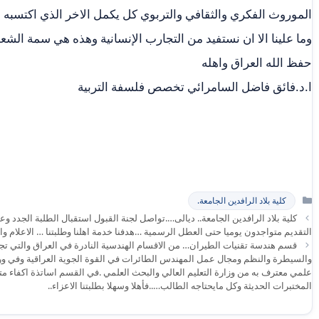
الموروث الفكري والثقافي والتربوي كل يكمل الاخر الذي اكتسبه 
وما علينا الا ان نستفيد من التجارب الإنسانية وهذه هي سمة الشع
حفظ الله العراق واهله
ا.د.فائق فاضل السامرائي تخصص فلسفة التربية
التصنيفات
كلية بلاد الرافدين الجامعة.
التقديم متواجدون يوميا حتى العطل الرسمية …هدفنا خدمة اهلنا وطلبتنا … الاعلام وال
قسم هندسة تقنيات الطيران… من الاقسام الهندسية النادرة في العراق والتي تجم
والسيطرة والنظم ومجال عمل المهندس الطائرات في القوة الجوية العراقية وفي ور
علمي معترف به من وزارة التعليم العالي والبحث العلمي .في القسم اساتذة اكفاء
المختبرات الحديثة وكل مايحتاجه الطالب…..فأهلا وسهلا بطلبتنا الاعزاء..