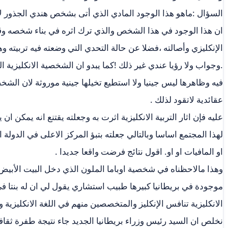
السؤال :ماهو هذا الوجود المادي الذي أتى بشخص هندي الجذور لان
ان هذا الوجود في هذا الشخص والذي ترك اثره في بناء شخصه وقاد
الإنكليزي وأصالته ،فضلا عن حالة التحدي التي وضعته فيه تربيته و
.وجواب ولا رؤيا عندي غير ذلك !كما يبدو ان الشخصية الانكليزية ال
فيه وظاهرها ليس جينيا ولا استطيع تخيلها جينية موروثة لان الشخص
عقائدية لاتقود لذلك .
عليه فإن اثار التربية الانكليزية اثرت به وجعلته يقتنع انه يمكن ا
لهذا المجتمع اساسا وبالتالي جعلته بتبؤ المركز الاعلى في الدولة ا
او المافيات او او. اقول نتائج فرضت واقعا جديدا .
وهذا مالاحظناه في شخصية اوباما الملون الذي دخل البيت الأبيض 
موجودة في بريطانيا كبيرها طبيب استشاري يقول لي ان له بنتا في ا
الانكليزية تنافس الإنكليز والمتخصصين منهم في اللغة الانكليزية و
نخلص ان السيد رئيس وزراء بريطانيا الجديد جاء نتيجة طفرة ثقا