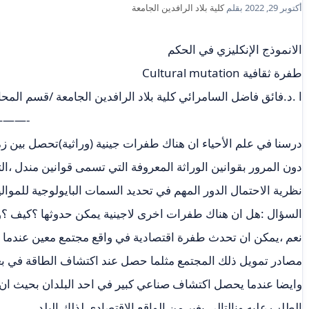
أكتوبر 29, 2022
بقلم
كلية بلاد الرافدين الجامعة
الانموذج الإنكليزي في الحكم
طفرة ثقافية Cultural mutation
ا .د.فائق فاضل السامرائي كلية بلاد الرافدين الجامعة /قسم المح
——-
درسنا في علم الأحياء ان هناك طفرات جينية (وراثية)تحصل بين 
دون المرور بقوانين الوراثة المعروفة التي تسمى قوانين مندل ،ال
نظرية الاحتمال الدور المهم في تحديد السمات البايولوجية للموالي
السؤال :هل ان هناك طفرات اخرى لاجينية يمكن حدوثها ؟كيف ؟
نعم ،يمكن ان تحدث طفرة اقتصادية في واقع مجتمع معين عندما 
مصادر تمويل ذلك المجتمع مثلما حصل عند اكتشاف الطاقة في بع
وايضا عندما يحصل اكتشاف صناعي كبير في احد البلدان بحيث ان الب
الطلب عليه ونالتالي يغير من الواقع الاقتصادي لذلك البلد .