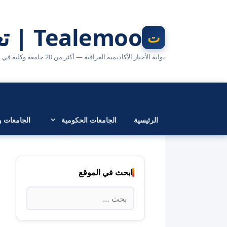
نتقل
لى
Tealemoo | تعليمو
لمحتوى
بوابة الأخبار الأكاديمية العراقية — أكثر من 20 جامعة وكلية في مكان واحد
الرئيسية
الجامعات الحكومية
الجامعات وا
ابحث في الموقع
البحث
عن: