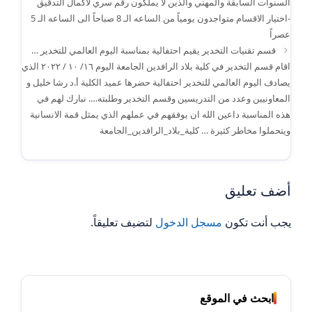
السنوات السابقة والمهني والذين لا يملكون رقم سري لاكمال التدقيق
-اختيار الاقسام متواجدون يومياً من الساعه الـ 8 صباحاً الى الساعه الـ 5
عصراً
قسم تقنيات التخدير يقيم احتفالية بمناسبة اليوم العالمي للتخدير …
اقام قسم التخدير في كلية بلاد الرافدين الجامعة اليوم ١٦/ ١٠ / ٢٠٢٢ الذي
يصادف اليوم العالمي للتخدير احتفالية حضرها عميد الكلية أ.د رشا خليل و
المعاونيين وعدد من التدريسين وقسم التخدير وطلبته…. نبارك لهم في
هذه المناسبة داعين الله ان يوفقهم في عملهم الذي يمثل قمة الانسانية
ويتحملوا مخاطر كثيرة … كلية_بلاد_الرافدين_الجامعة
أضف تعليق
يجب أنت تكون
مسجل الدخول
لتضيف تعليقاً.
ابحث في الموقع