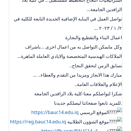
الرافدين الجامعة…
تواصل العمل في البناية الإضافية الجديدة التابعة للكلية في
٢/ ١ / ٢٠٢٣ …
اعمال البناء والتقطيع والنجارة
وكل مايمكن التواصل به من اعمال اخرى …باشراف
الملاكات الهندسية المتخصصة والايادي العاملة الماهرة…
نسابق الزمن لنحقق النجاح..
مبارك هذا الانجاز ومزيدا من التقدم والعطاء.. …
الإعلام والعلاقات العامة..
شكرا لتواصلكم معنا-كلية بلاد الرافدين الجامعة
.للمزيد تابعوا صفحاتنا ليصلكم جديدنا
الموقع الرسمي
https://bauc14.edu.iq
موقع الشؤون الطلابية
https://reg.bauc14.edu.iq
فيسبوك
https://fb.com/BAUC14