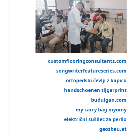
customflooringconsultants.com
songwriterfeatureseries.com
ortopedski čevlji z kapico
handschoenen tijgerprint
budulgan.com
my carry bag myomy
električni sušilec za perilo
geosbau.at