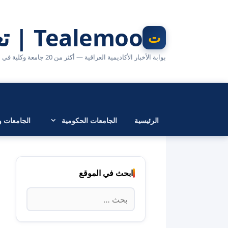
نتقل
لى
Tealemoo | تعليمو
لمحتوى
بوابة الأخبار الأكاديمية العراقية — أكثر من 20 جامعة وكلية في مكان واحد
الرئيسية
الجامعات الحكومية
الجامعات وا
ابحث في الموقع
البحث
عن: