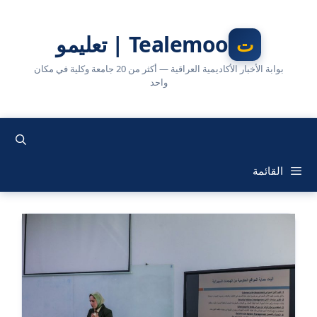
نتقل
لى
Tealemoo | تعليمو
لمحتوى
بوابة الأخبار الأكاديمية العراقية — أكثر من 20 جامعة وكلية في مكان
واحد
القائمة